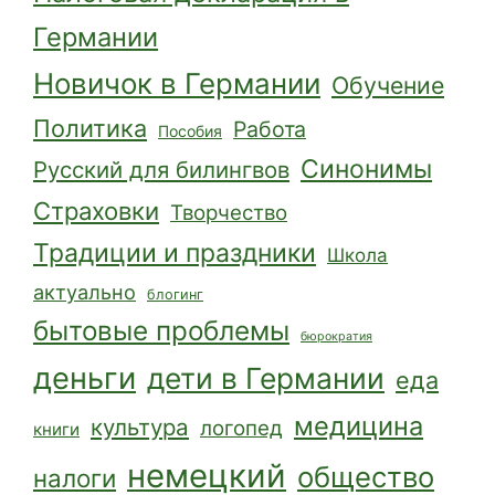
Германии
Новичок в Германии
Обучение
Политика
Работа
Пособия
Синонимы
Русский для билингвов
Страховки
Творчество
Традиции и праздники
Школа
актуально
блогинг
бытовые проблемы
бюрократия
деньги
дети в Германии
еда
медицина
культура
логопед
книги
немецкий
общество
налоги