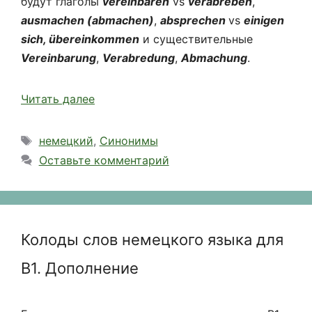
будут глаголы
vereinbaren
vs
verabreben
,
ausmachen (abmachen)
,
absprechen
vs
einigen
sich, übereinkommen
и существительные
Vereinbarung
,
Verabredung
,
Abmachung
.
Читать далее
Метки
немецкий
,
Синонимы
Оставьте комментарий
Колоды слов немецкого языка для
В1. Дополнение