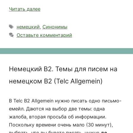
Читать далее
Метки
немецкий
,
Синонимы
Оставьте комментарий
Немецкий B2. Темы для писем на
немецком B2 (Telc Allgemein)
В Telc B2 Allgemein нужно писать одно письмо-
емейл. Даются на выбор две темы: одна
жалоба, вторая просьба об информации.
Поскольку времени очень мало (30 минут),
выбрать, что вы будете писать, нужно
до